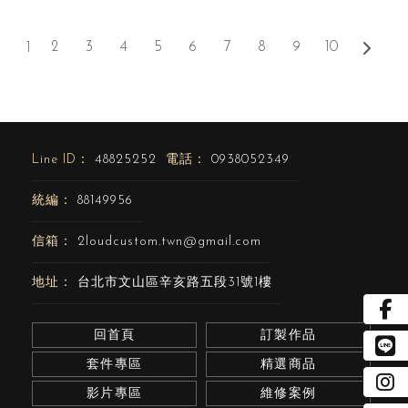
2
3
4
5
6
7
8
9
10
1
48825252
0938052349
88149956
2loudcustom.twn@gmail.com
台北市文山區辛亥路五段31號1樓
回首頁
訂製作品
套件專區
精選商品
影片專區
維修案例