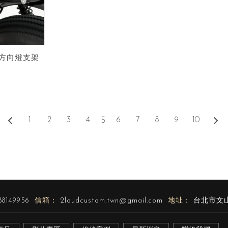
 後方向燈支架
1
2
3
4
6
7
8
9
10
5
88149956
2loudcustom.twn@gmail.com
台北市文山