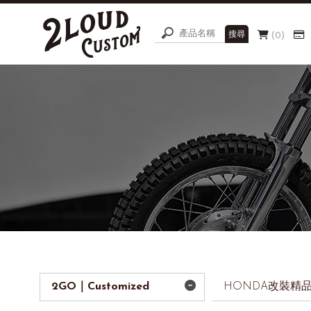
0
2GO｜Customized
HONDA改裝精