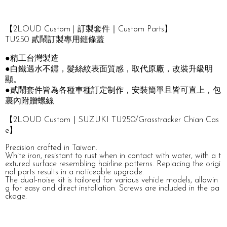
【2LOUD Custom | 訂製套件｜Custom Parts】
TU250 貳鬧訂製專用鏈條蓋
●精工台灣製造
●白鐵遇水不鏽，髮絲紋表面質感，取代原廠，改裝升級明
顯。
●貳鬧套件皆為各種車種訂定制作，安裝簡單且皆可直上，包
裹內附贈螺絲
【2LOUD Custom｜SUZUKI TU250/Grasstracker Chian Cas
e】
Precision crafted in Taiwan.
White iron, resistant to rust when in contact with water, with a t
extured surface resembling hairline patterns. Replacing the origi
nal parts results in a noticeable upgrade.
The dual-noise kit is tailored for various vehicle models, allowin
g for easy and direct installation. Screws are included in the pa
ckage.