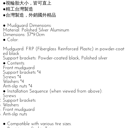
●視輪胎大小，皆可直上
●精工台灣製造
●台灣製造，外銷國外精品
● Mudguard Dimensions:
Material: Polished Silver Aluminum
Dimensions: 37*9.0cm
● Color:
Mudguard: FRP (Fiberglass Reinforced Plastic) in powder-coat
ed black
Support brackets: Powder-coated black, Polished silver
● Contents:
Front mudguard
Support brackets *4
Screws *4
Washers *4
Anti-slip nuts *4
● Installation Sequence (when viewed from above):
Screws
Support brackets
Washers
Front mudguard
Anti-slip nuts
● Compatible with various tire sizes.