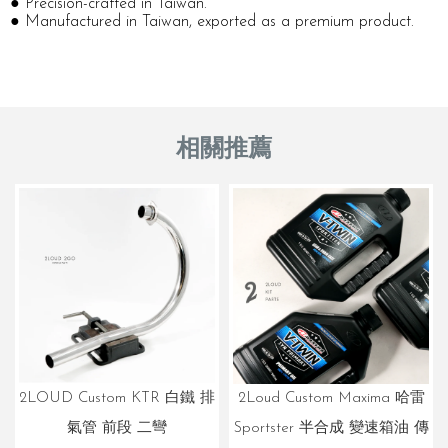
● Precision-crafted in Taiwan.
● Manufactured in Taiwan, exported as a premium product.
2LOUD Custom KTR 白鐵 排
2Loud Custom Maxima 哈雷
氣管 前段 二彎
Sportster 半合成 變速箱油 傳