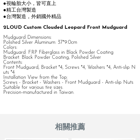
●視輪胎大小，皆可直上
●精工台灣製造
●台灣製造，外銷國外精品
2LOUD Custom Clouded Leopard Front Mudguard
Mudguard Dimensions:
Polished Silver Aluminum: 37*9.0cm
Colors:
Mudguard: FRP Fiberglass in Black Powder Coating
Bracket: Black Powder Coating, Polished Silver
Contents:
Front Mudguard, Bracket *4, Screws *4, Washers *4, Anti-slip N
uts *4
Installation View from the Top:
Screws - Bracket - Washers - Front Mudguard - Anti-slip Nuts
Suitable for various tire sizes.
Precision-manufactured in Taiwan.