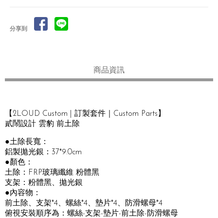
分享到
商品資訊
【2LOUD Custom | 訂製套件｜Custom Parts】
貳鬧設計 雲豹 前土除
●土除長寬：
鋁製拋光銀：37*9.0cm
●顏色：
土除：FRP玻璃纖維 粉體黑
支架：粉體黑、拋光銀
●內容物：
前土除、支架*4、螺絲*4、墊片*4、防滑螺母*4
俯視安裝順序為：螺絲-支架-墊片-前土除-防滑螺母